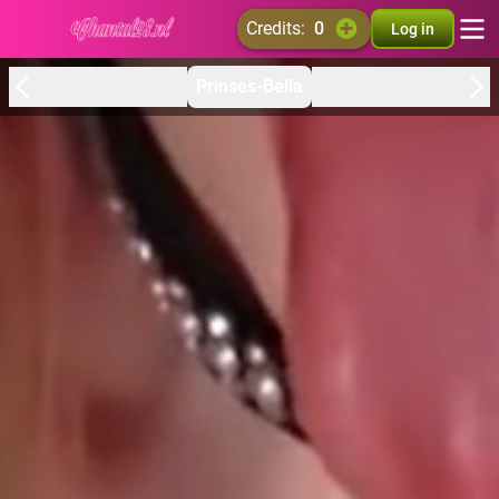
credits:
0
Log in
Prinses-Bella