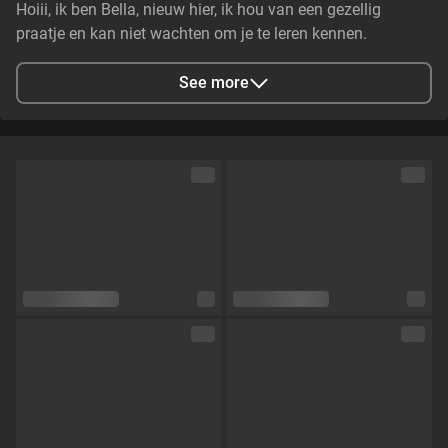
Hoiii, ik ben Bella, nieuw hier, ik hou van een gezellig
praatje en kan niet wachten om je te leren kennen.
Kusjesss
See more
City
Amsterdam, NL
Languages
Dutch,
English
Eye color
Blue
Hair color
Blonde
Physique
Slim
Cup size
Size D
Pubic hair
No